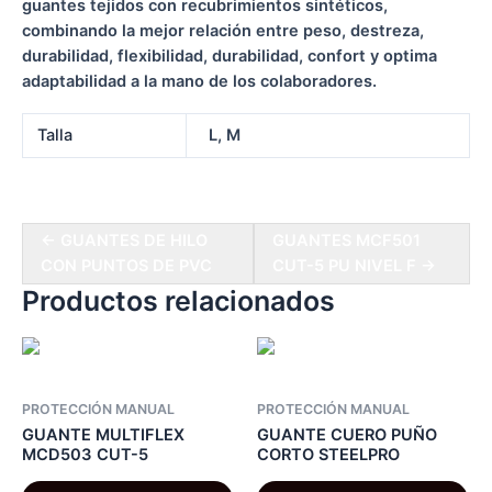
guantes tejidos con recubrimientos sintéticos,
combinando la mejor relación entre peso, destreza,
durabilidad, flexibilidad, durabilidad, confort y optima
adaptabilidad a la mano de los colaboradores.
Talla
L, M
← GUANTES DE HILO
GUANTES MCF501
CON PUNTOS DE PVC
CUT-5 PU NIVEL F →
Productos relacionados
PROTECCIÓN MANUAL
PROTECCIÓN MANUAL
GUANTE MULTIFLEX
GUANTE CUERO PUÑO
MCD503 CUT-5
CORTO STEELPRO
Este
Es