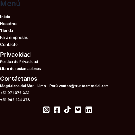
elegir
Menú
la
en
pá
la
de
Inicio
página
pr
Nosotros
de
Tienda
producto
Para empresas
Contacto
Privacidad
Política de Privacidad
Libro de reclamaciones
Contáctanos
Magdalena del Mar - Lima - Perú
ventas@trustcomercial.com
+51 971 976 322
+51 995 124 878