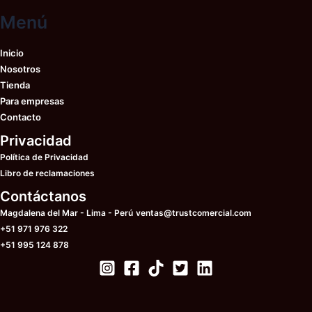
en
elegir
Menú
la
en
pá
la
de
Inicio
página
pr
Nosotros
de
Tienda
producto
Para empresas
Contacto
Privacidad
Política de Privacidad
Libro de reclamaciones
Contáctanos
Magdalena del Mar - Lima - Perú
ventas@trustcomercial.com
+51 971 976 322
+51 995 124 878