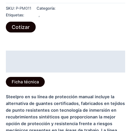
MCD503
SKU:
P-PM011
Categoría:
PROTECCIÓN MANUAL
CUT-
Etiquetas:
Guante
,
Seguridad
5
cantidad
Cotizar
Descripción
Información adicional
Ficha técnica
Steelpro en su línea de protección manual incluye la
alternativa de guantes certificados, fabricados en tejidos
de punto resistentes con tecnología de inmersión en
recubrimientos sintéticos que proporcionan la mejor
opción de protección y resistencia frente a riesgos
mecánicos presentes en las áreas de trabajo. La línea