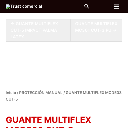
Ir
Buscar
al
Main
contenido
Men
← GUANTE MULTIFLEX
GUANTE MULTIFLEX
CUT-5 IMPACT PALMA
MC301 CUT-3 PU →
LATEX
Inicio
/
PROTECCIÓN MANUAL
/ GUANTE MULTIFLEX MCD503
CUT-5
PROTECCIÓN MANUAL
GUANTE MULTIFLEX