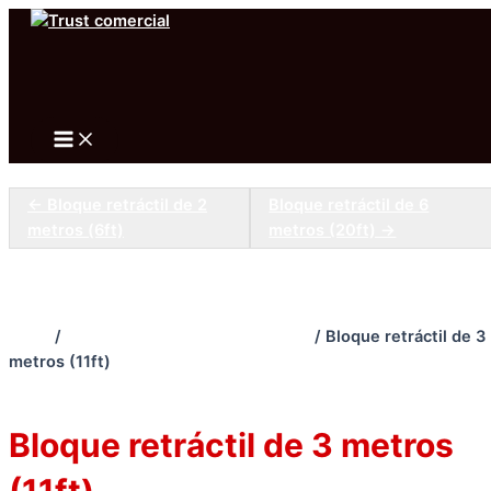
Ir
al
Buscar
contenido
Main
Menu
← Bloque retráctil de 2
Bloque retráctil de 6
metros (6ft)
metros (20ft) →
Inicio
/
PROTECCIÓN CONTRA CAÍDAS
/ Bloque retráctil de 3
metros (11ft)
PROTECCIÓN CONTRA CAÍDAS
Bloque retráctil de 3 metros
(11ft)