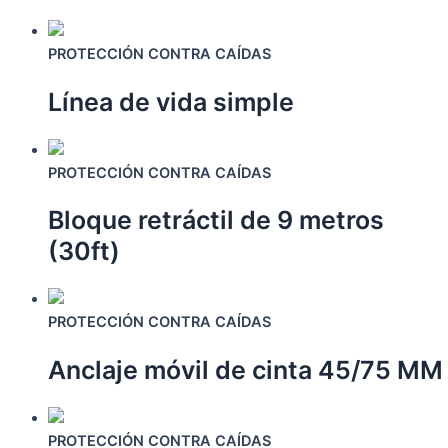
PROTECCIÓN CONTRA CAÍDAS
Línea de vida simple
Este
producto
PROTECCIÓN CONTRA CAÍDAS
tiene
Bloque retráctil de 9 metros
múltiples
variantes.
(30ft)
Las
opciones
Este
se
producto
PROTECCIÓN CONTRA CAÍDAS
pueden
tiene
elegir
Anclaje móvil de cinta 45/75 MM
múltiples
en
variantes.
la
Las
Este
página
opciones
producto
PROTECCIÓN CONTRA CAÍDAS
de