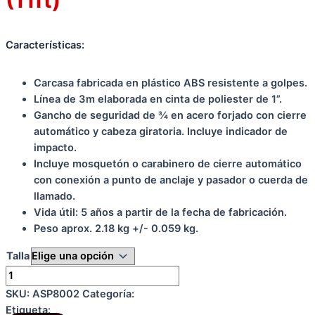
Características:
Carcasa fabricada en plástico ABS resistente a golpes.
Línea de 3m elaborada en cinta de poliester de 1”.
Gancho de seguridad de ¾ en acero forjado con cierre
automático y cabeza giratoria. Incluye indicador de
impacto.
Incluye mosquetón o carabinero de cierre automático
con conexión a punto de anclaje y pasador o cuerda de
llamado.
Vida útil: 5 años a partir de la fecha de fabricación.
Peso aprox. 2.18 kg +/- 0.059 kg.
Talla
Limpiar
Bloque
retráctil
SKU:
ASP8002
Categoría:
PROTECCIÓN CONTRA CAÍDAS
de
Etiqueta:
Contra Caídas