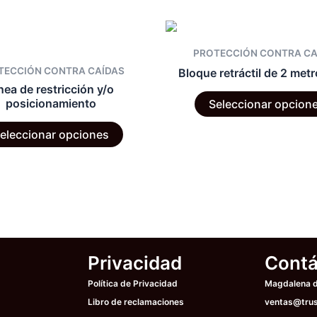
PROTECCIÓN CONTRA CA
TECCIÓN CONTRA CAÍDAS
Bloque retráctil de 2 metr
nea de restricción y/o
posicionamiento
Seleccionar opcion
Este
eleccionar opciones
producto
tiene
múltiples
variantes.
Las
opciones
se
Privacidad
Contá
pueden
elegir
Política de Privacidad
Magdalena de
en
Libro de reclamaciones
ventas@trus