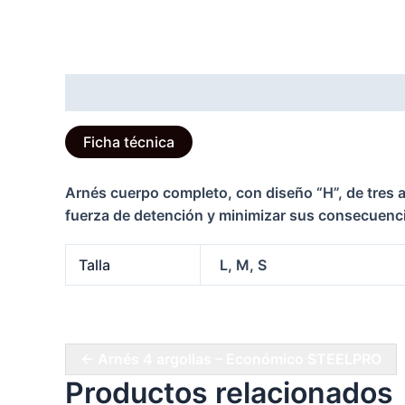
Descripción
Información adicional
Ficha técnica
Arnés cuerpo completo, con diseño “H”, de tres a
fuerza de detención y minimizar sus consecuencia
Talla
L, M, S
← Arnés 4 argollas – Económico STEELPRO
Productos relacionados