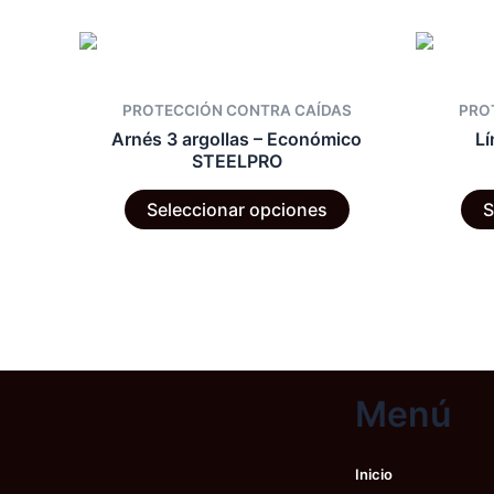
PROTECCIÓN CONTRA CAÍDAS
PRO
Arnés 3 argollas – Económico
Lí
STEELPRO
Este
Seleccionar opciones
S
producto
tiene
múltiples
variantes.
Las
opciones
se
Menú
pueden
elegir
en
Inicio