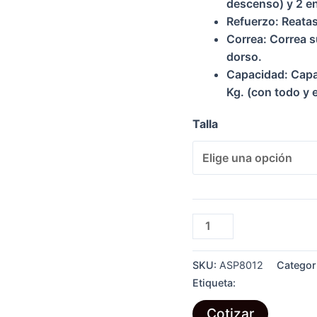
descenso) y 2 en
Refuerzo: Reatas
Correa: Correa s
dorso.
Capacidad: Capa
Kg. (con todo y 
Talla
Arnés
4
argollas
SKU:
ASP8012
Categor
-
Etiqueta:
Contra Caídas
Estándar
STEELPRO
Cotizar