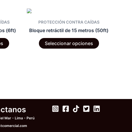
ÍDAS
PROTECCIÓN CONTRA CAÍDAS
os (6ft)
Bloque retráctil de 15 metros (50ft)
Este
Este
es
Seleccionar opciones
producto
producto
tiene
tiene
múltiples
múltiples
variantes.
variantes.
Las
Las
opciones
opciones
se
se
pueden
pueden
elegir
elegir
ctanos
en
en
l Mar - Lima - Perú
la
la
tcomercial.com
página
página