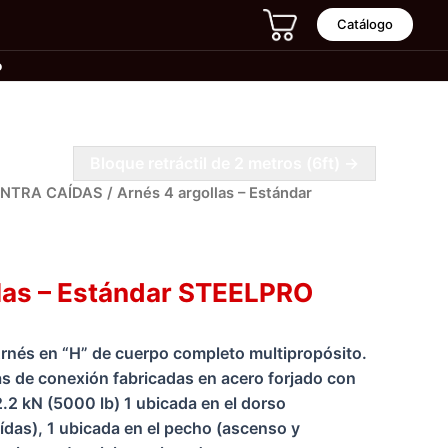
Catálogo
o
Bloque retráctil de 2 metros (6ft) →
NTRA CAÍDAS
/ Arnés 4 argollas – Estándar
 CAÍDAS
llas – Estándar STEELPRO
rnés en “H” de cuerpo completo multipropósito.
s de conexión fabricadas en acero forjado con
2.2 kN (5000 lb) 1 ubicada en el dorso
ídas), 1 ubicada en el pecho (ascenso y