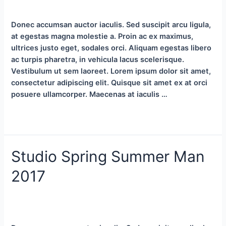
Por
sigma_g
Donec accumsan auctor iaculis. Sed suscipit arcu ligula,
at egestas magna molestie a. Proin ac ex maximus,
ultrices justo eget, sodales orci. Aliquam egestas libero
ac turpis pharetra, in vehicula lacus scelerisque.
Vestibulum ut sem laoreet. Lorem ipsum dolor sit amet,
consectetur adipiscing elit. Quisque sit amet ex at orci
posuere ullamcorper. Maecenas at iaculis …
On
Leer más »
Salvatore
Ferragamo’s
Studio Spring Summer Man
New
Chapter
2017
Deja un comentario
/
Life Style
,
Lookbook
,
Tips & Tricks
,
Trending
/ Por
sigma_g