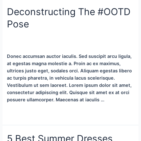
Photographers
Deconstructing The #OOTD
in
UK
Pose
Deja un comentario
/
Life Style
,
Tips & Tricks
,
Trending
/
Por
sigma_g
Donec accumsan auctor iaculis. Sed suscipit arcu ligula,
at egestas magna molestie a. Proin ac ex maximus,
ultrices justo eget, sodales orci. Aliquam egestas libero
ac turpis pharetra, in vehicula lacus scelerisque.
Vestibulum ut sem laoreet. Lorem ipsum dolor sit amet,
consectetur adipiscing elit. Quisque sit amet ex at orci
posuere ullamcorper. Maecenas at iaculis …
Deconstructing
Leer más »
The
#OOTD
5 Best Summer Dresses
Pose