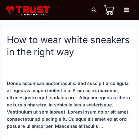
Ir
Buscar
al
Main
contenido
Men
How to wear white sneakers
in the right way
Deja un comentario
/
Editorial
,
Lookbook
,
Trending
/ Por
sigma_g
Donec accumsan auctor iaculis. Sed suscipit arcu ligula,
at egestas magna molestie a. Proin ac ex maximus,
ultrices justo eget, sodales orci. Aliquam egestas libero
ac turpis pharetra, in vehicula lacus scelerisque.
Vestibulum ut sem laoreet. Lorem ipsum dolor sit amet,
consectetur adipiscing elit. Quisque sit amet ex at orci
posuere ullamcorper. Maecenas at iaculis …