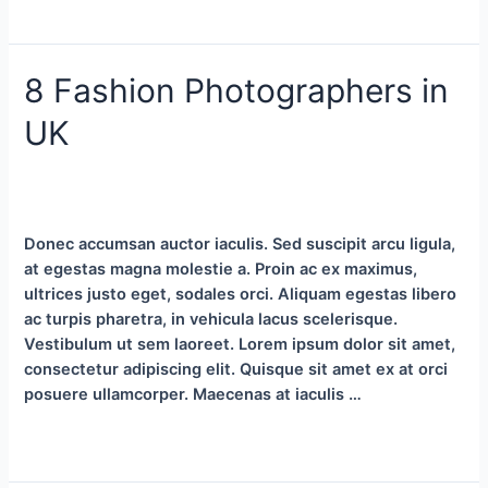
How
Leer más »
to
wear
8 Fashion Photographers in
white
sneakers
UK
in
the
right
Deja un comentario
/
Life Style
,
Lookbook
,
Trending
/
Por
sigma_g
way
Donec accumsan auctor iaculis. Sed suscipit arcu ligula,
at egestas magna molestie a. Proin ac ex maximus,
ultrices justo eget, sodales orci. Aliquam egestas libero
ac turpis pharetra, in vehicula lacus scelerisque.
Vestibulum ut sem laoreet. Lorem ipsum dolor sit amet,
consectetur adipiscing elit. Quisque sit amet ex at orci
posuere ullamcorper. Maecenas at iaculis …
8
Leer más »
Fashion