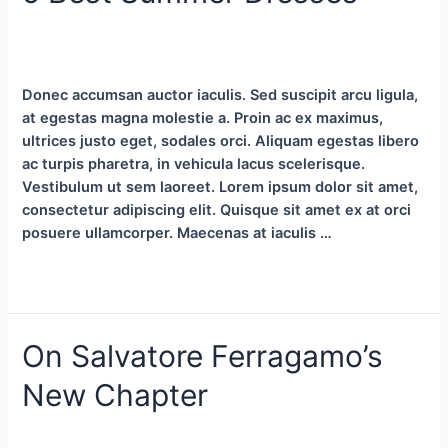
Deja un comentario
/
Life Style
,
Lookbook
,
Trending
/
Por
sigma_g
Donec accumsan auctor iaculis. Sed suscipit arcu ligula,
at egestas magna molestie a. Proin ac ex maximus,
ultrices justo eget, sodales orci. Aliquam egestas libero
ac turpis pharetra, in vehicula lacus scelerisque.
Vestibulum ut sem laoreet. Lorem ipsum dolor sit amet,
consectetur adipiscing elit. Quisque sit amet ex at orci
posuere ullamcorper. Maecenas at iaculis …
5
Leer más »
Best
Summer
On Salvatore Ferragamo’s
Dresses
New Chapter
Deja un comentario
/
Editorial
,
Tips & Tricks
,
Trending
/