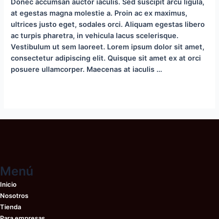
Donec accumsan auctor iaculis. Sed suscipit arcu ligula,
at egestas magna molestie a. Proin ac ex maximus,
ultrices justo eget, sodales orci. Aliquam egestas libero
ac turpis pharetra, in vehicula lacus scelerisque.
Vestibulum ut sem laoreet. Lorem ipsum dolor sit amet,
consectetur adipiscing elit. Quisque sit amet ex at orci
posuere ullamcorper. Maecenas at iaculis …
Studio
Leer más »
Spring
Summer
Man
2017
Menú
Inicio
Nosotros
Tienda
Para empresas