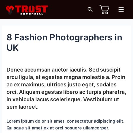
Ir
Buscar
al
Main
contenido
Men
8 Fashion Photographers in
UK
Deja un comentario
/ Por
sigma_g
/
16 octubre, 2018
Donec accumsan auctor iaculis. Sed suscipit
arcu ligula, at egestas magna molestie a. Proin
ac ex maximus, ultrices justo eget, sodales
orci. Aliquam egestas libero ac turpis pharetra,
in vehicula lacus scelerisque. Vestibulum ut
sem laoreet.
Lorem ipsum dolor sit amet, consectetur adipiscing elit.
Quisque sit amet ex at orci posuere ullamcorper.