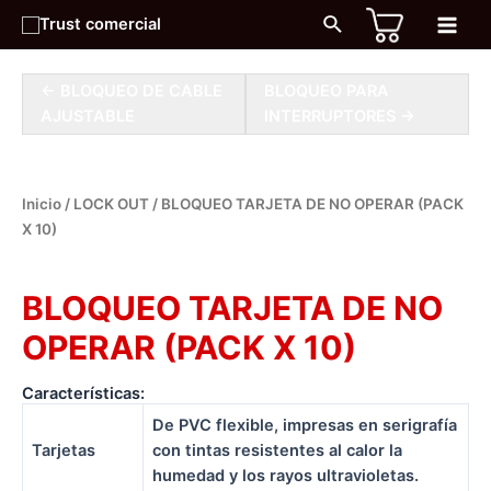
Ir
Buscar
al
Main
contenido
Men
← BLOQUEO DE CABLE
BLOQUEO PARA
AJUSTABLE
INTERRUPTORES →
Inicio
/
LOCK OUT
/ BLOQUEO TARJETA DE NO OPERAR (PACK
X 10)
LOCK OUT
BLOQUEO TARJETA DE NO
OPERAR (PACK X 10)
Características:
De PVC flexible, impresas en serigrafía
Tarjetas
con tintas resistentes al calor la
humedad y los rayos ultravioletas.