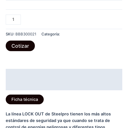
BLOQUEO
TARJETA
DE
SKU:
BBB300021
Categoría:
LOCK OUT
NO
OPERAR
Cotizar
(PACK
X
10)
cantidad
Descripción
Información adicional
Ficha técnica
La línea LOCK OUT de Steelpro tienen los más altos
estándares de seguridad ya que cuando se trata de
control de energías peligrosas y diferentes tipos