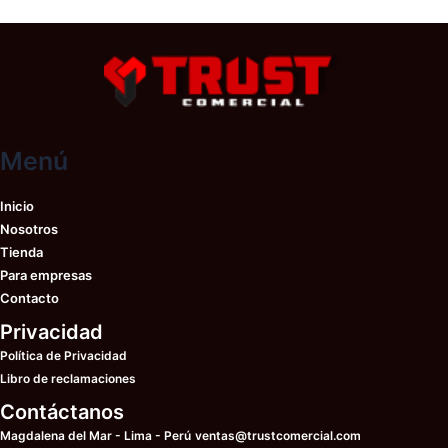
se
se
pueden
pu
elegir
ele
en
en
la
la
página
pá
Menú
de
de
producto
pr
Inicio
Nosotros
Tienda
Para empresas
Contacto
Privacidad
Política de Privacidad
Libro de reclamaciones
Contáctanos
Magdalena del Mar - Lima - Perú
ventas@trustcomercial.com