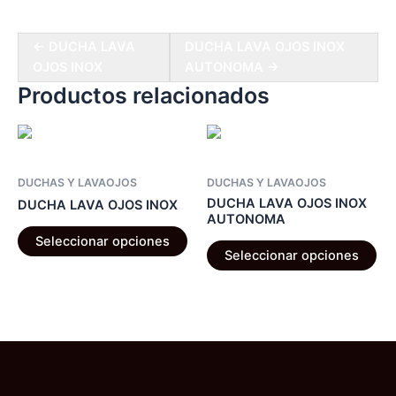
← DUCHA LAVA
DUCHA LAVA OJOS INOX
OJOS INOX
AUTONOMA →
Productos relacionados
DUCHAS Y LAVAOJOS
DUCHAS Y LAVAOJOS
DUCHA LAVA OJOS INOX
DUCHA LAVA OJOS INOX
AUTONOMA
Este
Seleccionar opciones
Es
producto
Seleccionar opciones
pr
tiene
tie
múltiples
múl
variantes.
var
Las
La
opciones
op
se
se
pueden