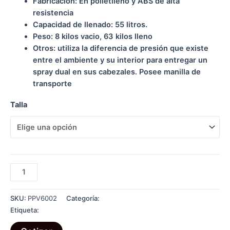
Fabricación: En polietileno y ABS de alta
resistencia
Capacidad de llenado: 55 litros.
Peso: 8 kilos vacio, 63 kilos lleno
Otros: utiliza la diferencia de presión que existe
entre el ambiente y su interior para entregar un
spray dual en sus cabezales. Posee manilla de
transporte
Talla
ESTACIÓN
PORTATIL
LAVAOJOS
SKU:
PPV6002
Categoría:
DUCHAS Y LAVAOJOS
ST-
Etiqueta:
Ducha y Lavaojos
20A
cantidad