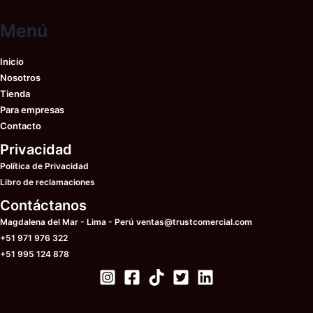
pu
elegir
ele
Menú
en
en
la
la
página
Inicio
pá
de
Nosotros
de
producto
Tienda
pr
Para empresas
Contacto
Privacidad
Política de Privacidad
Libro de reclamaciones
Contáctanos
Magdalena del Mar - Lima - Perú
ventas@trustcomercial.com
+51 971 976 322
+51 995 124 878