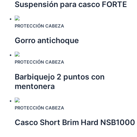
Suspensión para casco FORTE
Este
producto
PROTECCIÓN CABEZA
tiene
Gorro antichoque
múltiples
variantes.
Las
Este
opciones
producto
PROTECCIÓN CABEZA
se
tiene
pueden
Barbiquejo 2 puntos con
múltiples
elegir
variantes.
mentonera
en
Las
la
opciones
Este
página
se
producto
PROTECCIÓN CABEZA
de
pueden
tiene
producto
elegir
Casco Short Brim Hard NSB1000
múltiples
en
variantes.
la
Las
Este