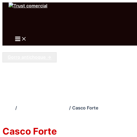
Ir
al
Buscar
contenido
Main
Menu
Gorro antichoque →
Inicio
/
PROTECCIÓN CABEZA
/ Casco Forte
PROTECCIÓN CABEZA
Casco Forte