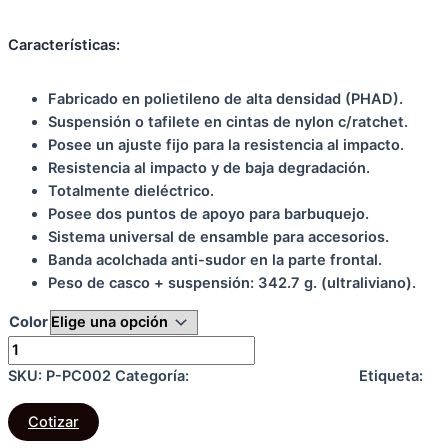
Características:
Fabricado en polietileno de alta densidad (PHAD).
Suspensión o tafilete en cintas de nylon c/ratchet.
Posee un ajuste fijo para la resistencia al impacto.
Resistencia al impacto y de baja degradación.
Totalmente dieléctrico.
Posee dos puntos de apoyo para barbuquejo.
Sistema universal de ensamble para accesorios.
Banda acolchada anti-sudor en la parte frontal.
Peso de casco + suspensión: 342.7 g. (ultraliviano).
Color
Limpiar
Casco
Forte
SKU:
P-PC002
Categoría:
PROTECCIÓN CABEZA
Etiqueta:
cantidad
Cabeza
Cotizar