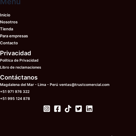
Menú
la
en
página
la
de
Inicio
pá
producto
Nosotros
de
Tienda
pr
Para empresas
Contacto
Privacidad
Política de Privacidad
Libro de reclamaciones
Contáctanos
Magdalena del Mar - Lima - Perú
ventas@trustcomercial.com
+51 971 976 322
+51 995 124 878