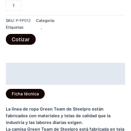
Camisa
para
hombre
SKU:
P-PP012
Categoría:
ROPA TÉCNICA
Oxford
Etiquetas:
Corporal
,
Ropa Técnica
celeste
-
Cotizar
Green
Team
cantidad
Descripción
Información adicional
Ficha técnica
La línea de ropa Green Team de Steelpro están
fabricados con materiales y telas de calidad que la
industria y las labores diarias exigen.
La camisa Green Team de Steelpro está fabricada en tela