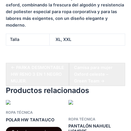
oxford, combinando la frescura del algodón y resistencia
del poliester especial para ropa corporativa y para las
labores más exigentes, con un diseño elegante y
moderno.
Talla
XL, XXL
← PARKA DESMONTABLE
Camisa para mujer
HW RENO 3 EN 1 NEGRO
Oxford celeste –
MUJER.
Green Team →
Productos relacionados
ROPA TÉCNICA
ROPA TÉCNICA
POLAR HW TANTAUCO
PANTALÓN NAHUEL
Este