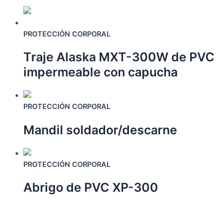
Este
producto
tiene
PROTECCIÓN CORPORAL
múltiples
Traje Alaska MXT-300W de PVC
variantes.
Las
impermeable con capucha
opciones
se
Este
pueden
producto
PROTECCIÓN CORPORAL
elegir
tiene
en
Mandil soldador/descarne
múltiples
la
variantes.
página
Las
Este
de
opciones
producto
PROTECCIÓN CORPORAL
producto
se
tiene
pueden
Abrigo de PVC XP-300
múltiples
elegir
variantes.
en
Las
Este