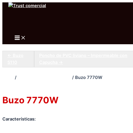
Ir
al
Buscar
contenido
Main
Menu
← Buzo
Poncho de PVC liviano – Impermeable con
S110
Capucha →
Inicio
/
PROTECCIÓN CORPORAL
/ Buzo 7770W
PROTECCIÓN CORPORAL
Buzo 7770W
Características: