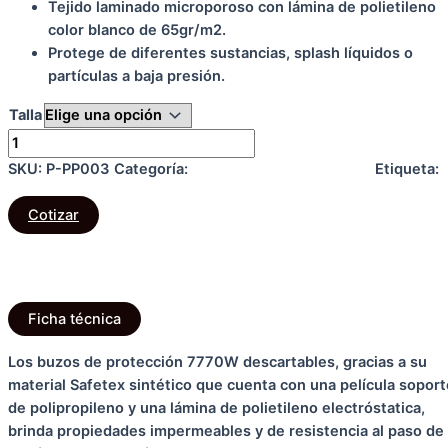
Tejido laminado microporoso con lámina de polietileno
color blanco de 65gr/m2.
Protege de diferentes sustancias, splash líquidos o
partículas a baja presión.
Talla
Limpiar
Buzo
7770W
SKU:
P-PP003
Categoría:
PROTECCIÓN CORPORAL
Etiqueta:
cantidad
Corporal
Cotizar
Descripción
Información adicional
Ficha técnica
Los buzos de protección 7770W descartables, gracias a su
material Safetex sintético que cuenta con una película soport
de polipropileno y una lámina de polietileno electróstatica,
brinda propiedades impermeables y de resistencia al paso de