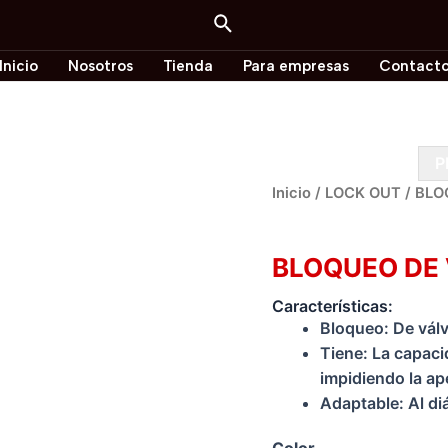
Buscar
Inicio
Nosotros
Tienda
Para empresas
Contact
P
Inicio
/
LOCK OUT
/ BLO
LOCK OUT
BLOQUEO DE 
Características:
Bloqueo: De válv
Tiene: La capaci
impidiendo la ap
Adaptable: Al di