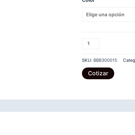
Color
BLOQUEO
DE
VALVULA
SKU:
BBB300015
Categ
DE
BOLA
Cotizar
cantidad