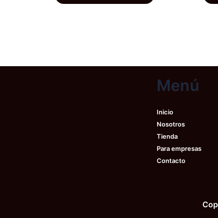
tiene
múltiples
variantes.
Las
opciones
se
Menú
pueden
elegir
en
Inicio
la
Nosotros
página
Tienda
de
Para empresas
producto
Contacto
Cop