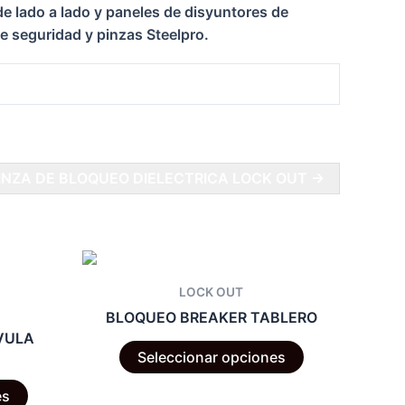
de lado a lado y paneles de disyuntores de
e seguridad y pinzas Steelpro.
INZA DE BLOQUEO DIELECTRICA LOCK OUT →
LOCK OUT
BLOQUEO BREAKER TABLERO
VULA
Este
Seleccionar opciones
producto
Este
tiene
es
producto