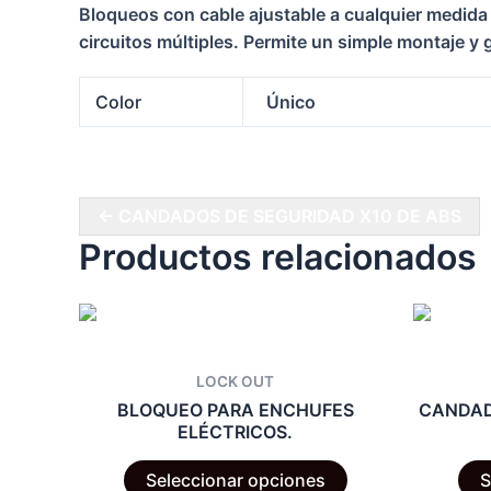
Bloqueos con cable ajustable a cualquier medida 
circuitos múltiples. Permite un simple montaje y
Color
Único
← CANDADOS DE SEGURIDAD X10 DE ABS
Productos relacionados
LOCK OUT
BLOQUEO PARA ENCHUFES
CANDAD
ELÉCTRICOS.
Este
Seleccionar opciones
S
producto