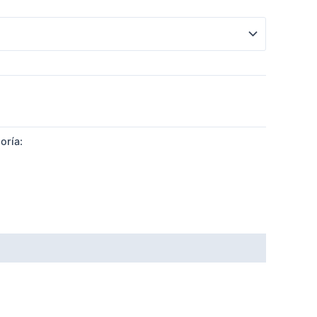
oría:
LOCK OUT