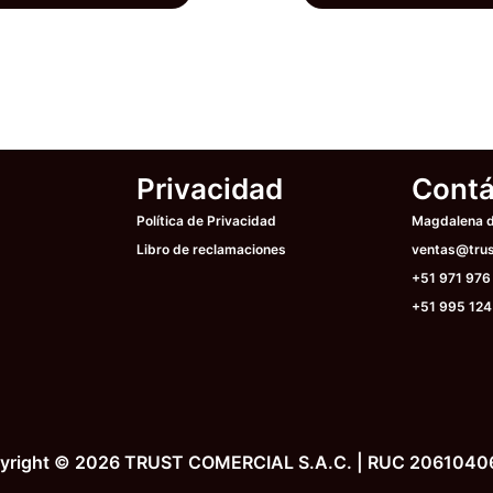
tiene
múltiples
variantes.
Las
opciones
se
Privacidad
Contá
pueden
elegir
Política de Privacidad
Magdalena de
en
Libro de reclamaciones
ventas@trus
la
+51 971 976
página
+51 995 124
de
producto
yright © 2026 TRUST COMERCIAL S.A.C. | RUC 2061040