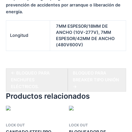
prevención de accidentes por arranque o liberación de
energía.
7MM ESPESOR/18MM DE
ANCHO (10V-277V), 7MM
Longitud
ESPESOR/42MM DE ANCHO
(480V600V)
← BLOQUEO PARA
BLOQUEO PARA
ENCHUFES
BREAKER TIPO UNIÓN
ELÉCTRICOS.
→
Productos relacionados
LOCK OUT
LOCK OUT