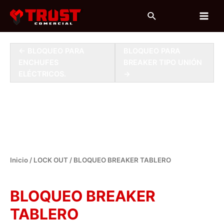
Ir
Buscar
al
Main
contenido
Men
← BLOQUEO PARA
BLOQUEO PARA
ENCHUFES
BREAKER TIPO UNIÓN
ELÉCTRICOS.
→
Inicio
/
LOCK OUT
/ BLOQUEO BREAKER TABLERO
LOCK OUT
BLOQUEO BREAKER
TABLERO