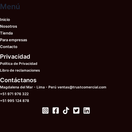
elegir
ele
Menú
en
en
la
la
Inicio
página
pá
Nosotros
de
de
Tienda
producto
pr
Para empresas
Contacto
Privacidad
Política de Privacidad
Libro de reclamaciones
Contáctanos
Magdalena del Mar - Lima - Perú
ventas@trustcomercial.com
+51 971 976 322
+51 995 124 878