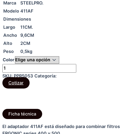
Marca
STEELPRO.
Modelo
411AF
Dimensiones
Largo
11CM.
Ancho
9,6CM
Alto
2CM
Peso
0,5kg
Color
Limpiar
Adaptador
411AF
SKU:
PPR5053
Categoría:
PROTECCIÓN RESPIRATORIA
cantidad
Cotizar
Descripción
Información adicional
Ficha técnica
El adaptador 411AF está diseñado para combinar filtros
ERGONIC series 400 y 500.