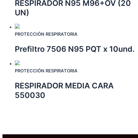
RESPIRADOR N95 M96+OV (20
múltiples
variantes.
UN)
Las
opciones
Este
se
producto
PROTECCIÓN RESPIRATORIA
pueden
tiene
elegir
Prefiltro 7506 N95 PQT x 10und.
múltiples
en
variantes.
la
Las
Este
página
opciones
producto
PROTECCIÓN RESPIRATORIA
de
se
tiene
producto
pueden
RESPIRADOR MEDIA CARA
múltiples
elegir
variantes.
550030
en
Las
la
opciones
Este
página
se
producto
de
pueden
tiene
producto
elegir
múltiples
en
variantes.