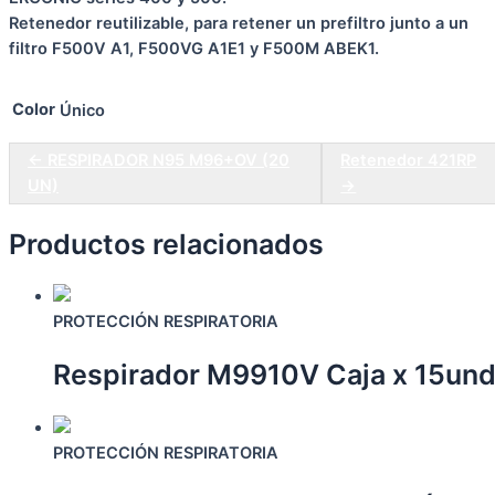
Retenedor reutilizable, para retener un prefiltro junto a un
filtro F500V A1, F500VG A1E1 y F500M ABEK1.
Color
Único
← RESPIRADOR N95 M96+OV (20
Retenedor 421RP
UN)
→
Productos relacionados
PROTECCIÓN RESPIRATORIA
Respirador M9910V Caja x 15und
Este
producto
PROTECCIÓN RESPIRATORIA
tiene