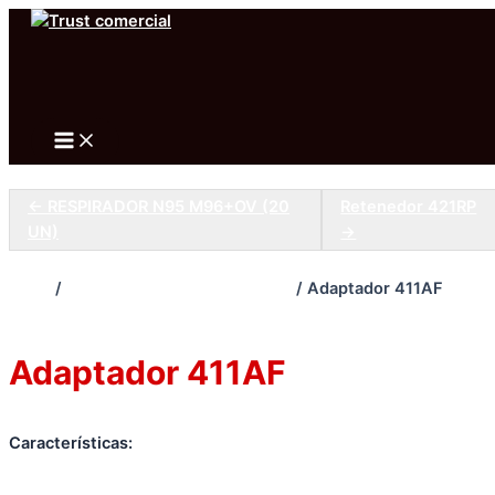
Ir
al
Buscar
contenido
Main
Menu
← RESPIRADOR N95 M96+OV (20
Retenedor 421RP
UN)
→
Inicio
/
PROTECCIÓN RESPIRATORIA
/ Adaptador 411AF
PROTECCIÓN RESPIRATORIA
Adaptador 411AF
Características: