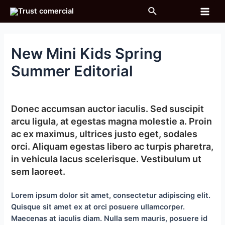
Ir
Buscar
al
Main
contenido
Men
New Mini Kids Spring
Summer Editorial
Deja un comentario
/ Por
sigma_g
/
16 octubre, 2018
Donec accumsan auctor iaculis. Sed suscipit
arcu ligula, at egestas magna molestie a. Proin
ac ex maximus, ultrices justo eget, sodales
orci. Aliquam egestas libero ac turpis pharetra,
in vehicula lacus scelerisque. Vestibulum ut
sem laoreet.
Lorem ipsum dolor sit amet, consectetur adipiscing elit.
Quisque sit amet ex at orci posuere ullamcorper.
Maecenas at iaculis diam. Nulla sem mauris, posuere id